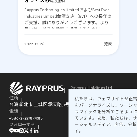
オフィス移転通知
Rayprus Technologies LimitedおよびBest Ever
Industries Limited台湾支店（BVI）への長年の
ご支援、誠にありがとうございます。より
良いサービスと効率を提供するために、
2023年1月3日に新しいオフィスに移転するこ
とをお知らせいたします。移行中のご不便
2022-12-26
発表
をお詫び申し上げます。販売に関するお問
い合わせ、製品の配送、支払い通知につい
ては、新しい住所までご連絡ください。
Rayprus Holdings Ltd.
住所
私たちは、ウェブサイトが正
台湾 新北市 土城区 承天路31号 3階 郵便番号 236039
をパーソナライズし、ソーシ
電話
ラフィックを分析できるよう
+886-2-5578-7388
ています。また、私たちは、
フォローする
ーシャルメディア、広告、分
す。