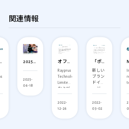
関連情報
e
「ポラ
N
2025
オフィ
イト」
o
年のデ
ス移転
新しい
I
Rayprus
ge
が「レ
ィスプ
通知
nse
ブラン
r
Technologies
イプラ
i
レイウ
2025-
ドイメ
t
Limited
ting
ス」に
O
ィーク
06-18
ージ
r
および
リブラ
E
は、サ
es
「Rayprus」
u
Best
ンドさ
ンノゼ
は、専
i
Ever
2022-
2
2022-
れる
で5月
's
門的な
T
Industries
03-02
0
12-26
13日か
lled
技術と
C
Limited
ら5月
n
ソリュ
F
台湾支
15日ま
ration
ーショ
C
店
で開催