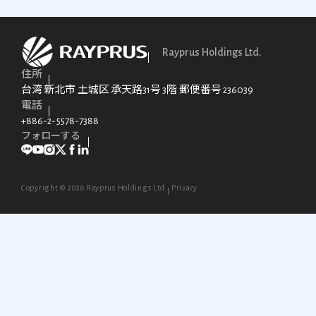
ンを提
(
（BVI）
されま
tions,
供しま
r
への長
す。
す。
B
年のご
E
支援、
Rayprus Holdings Ltd.
ries
I
誠にあ
住所
nd
L
りがと
台湾 新北市 土城区 承天路31号 3階 郵便番号 236039
i
うござ
電話
n
T
いま
+886-2-5578-7388
h
B
す。よ
フォローする
a
り良い
ng
r
サービ
o
スと効
ional
o
率を提
Copyright ©
2026
Rayprus Holdings Ltd.
Privacy
ure
s
供する
t
ため
ce
e
に、
ency
e
2023年1
a
月3日
e
e
に新し
f
いオフ
iance.
c
ィスに